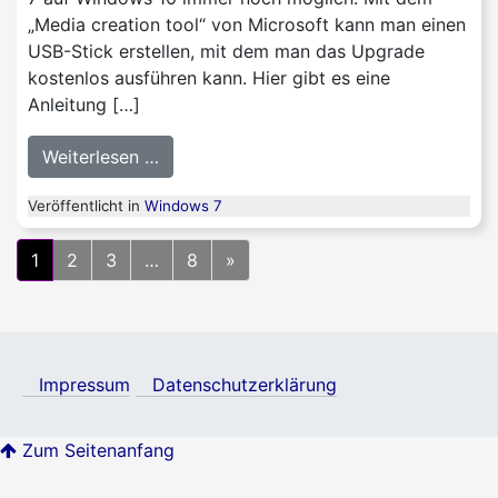
„Media creation tool“ von Microsoft kann man einen
USB-Stick erstellen, mit dem man das Upgrade
kostenlos ausführen kann. Hier gibt es eine
Anleitung […]
from Windows 7 zeigt baldiges Support
Weiterlesen …
Veröffentlicht in
Windows 7
Beitragsnavigation
1
2
3
…
8
»
Impressum
Datenschutzerklärung
Zum Seitenanfang